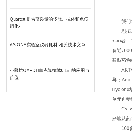
Quartett 提供高质量的多肽、抗体和免疫
我们
组化-
思拓
xian
者，
AS ONE实验室仪器耗材-相关技术文章
有近70
新型药物
AK
小鼠抗GAPDH单克隆抗体0.1ml的应用与
价值
典；Ame
Hyclo
单元也受
Cy
好地从药
10