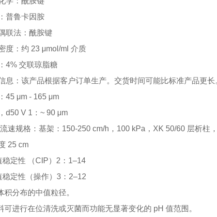
化学：酰胺键
：普鲁卡因胺
偶联法：酰胺键
密度：约
23 μmol/ml 介质
：
4% 交联琼脂糖
信息：该产品根据客户订单生产。交货时间可能比标准产品更长
：
45 μm - 165 μm
，
d50 V 1：~ 90 μm
/流速规格：基架：150-250 cm/h，100 kPa，XK 50/60 层析柱
度
25 cm
值稳定性 （CIP）2：1–14
 值稳定性（操作）3：2–12
总体积分布的中值粒径。
填料可进行在位清洗或灭菌而功能无显著变化的 pH 值范围。