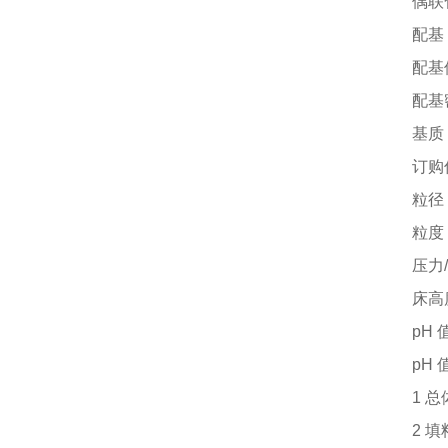
偶联
配基
配基
配基
基质
订购
粒径
粒度
压力
床高
pH 
pH
1 
2 