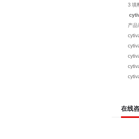
3 
cyt
产品
cyt
cyt
cyt
cyt
cyt
在线