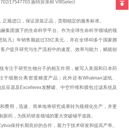
7702/17547703 族特异亲和 VIIISelect
提供，正规进口，保证原装正品，货期稳定的服务标准。
于丹纳赫集团旗下的生命科学平台。作为全球生命科学领域的领
a（思拓凡）年销售额超过33亿美元,，并在全球40多个国家拥
面助力客户提升研究与生产流程中的速度、效率与能力，赋能创
e产品线专注于研究生物分子的相互作用，被写入美国和日本药
产品线专注于细胞分离密度梯度产品；此外还有Whatman滤纸、
e生物反应器及Excellerex发酵罐、中空纤维和膜包过滤系统及
时间和费用，迅速、简单地将研究成果转为规模化生产，并更
制新药，为医药研发领域的重大突破铺平道路。
ytiva保持长期良好的合作，着力于技术研发和提高产率。