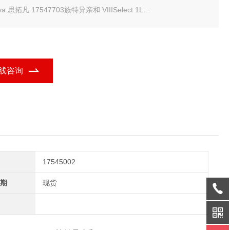
cytiva 思拓凡 17547703族特异亲和 VIIISelect 1L
iva 族特异亲和 VIIISelect-常备现货
线咨询
17545002
期
现货