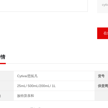
cyt
在
详情
Cytiva/思拓凡
货号
25mL/ 500mL/200mL/ 1L
供货周
途
族特异亲和