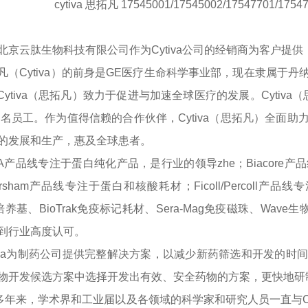
cytiva 思拓凡 17545001/17545002/17547701/1754
北京云肽生物科技有限公司作为
Cytiva公司的经销商为客户
凡（
Cytiva）的前身是GE医疗生命科学事业部，现在隶属
Cytiva（思拓凡）致力于促进与加速全球医疗的发展。Cytiv
00名员工。作为值得信赖的合作伙伴，Cytiva（思拓凡）全
的发展和生产，惠及全球患者。
TA产品线专注于蛋白纯化产品，是行业的领导zhe；Biacor
rsham产品线专注于蛋白和核酸耗材；Ficoll/Percoll
ne培养基、BioTrak免疫标记耗材、Sera-Mag免疫磁珠、Wav
到行业高度认可。
tiva为制药公司提供完整解决方案，以减少新药筛选和开发的
物开发候选方案中选择开发出有效、安全药物的方案，更快地研
0多年来，学术界和工业届以及各领域的科学家和研究人员一直与C