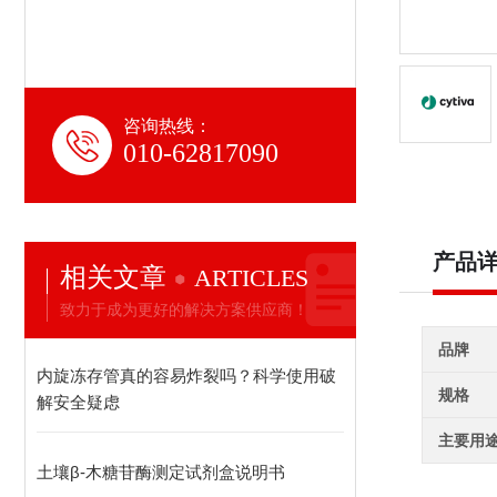
咨询热线：
010-62817090
产品
相关文章
ARTICLES
致力于成为更好的解决方案供应商！
品牌
内旋冻存管真的容易炸裂吗？科学使用破
规格
解安全疑虑
主要用
土壤β-木糖苷酶测定试剂盒说明书