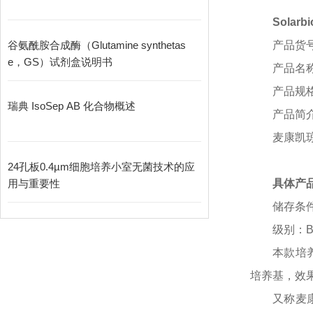
Sola
谷氨酰胺合成酶（Glutamine synthetas
产品货
e，GS）试剂盒说明书
产品名
产品规
瑞典 IsoSep AB 化合物概述
产品简
麦康凯
24孔板0.4µm细胞培养小室无菌技术的应
用与重要性
具体产
储存条
级别：
本款培
培养基，效
又称麦