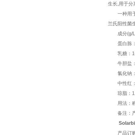
生长,用于
一种用
兰氏阳性菌
成分
(g/L
蛋白胨
乳糖：
1
牛胆盐
氯化钠
中性红
琼脂：
1
用法：
备注：
Sola
产品订