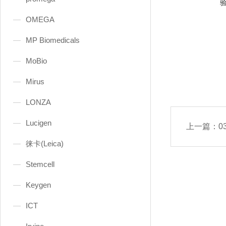
OMEGA
MP Biomedicals
MoBio
Mirus
LONZA
Lucigen
上一篇：
0
徕卡(Leica)
Stemcell
Keygen
ICT