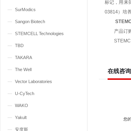
标记，用来筛
SurModics
03814
Sangon Biotech
STEMC
产品订
STEMCELL Technologies
STEMCE
TBD
TAKARA
The Well
在线咨询
Vector Laboratories
U-CyTech
WAKO
Yakult
您
安度斯