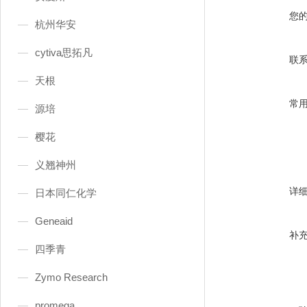
您
杭州华安
cytiva思拓凡
联
天根
常
源培
樱花
义翘神州
详
日本同仁化学
Geneaid
补
四季青
Zymo Research
promega