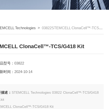
EMCELL Technologies
>
03822STEMCELL ClonaCell™-TCS/G418 Kit
MCELL ClonaCell™-TCS/G418 Kit
品型号：
03822
新时间：
2024-10-14
要描述：
STEMCELL Technologies 03822 ClonaCell™-TCS/G418
it 1kit
MCELL ClonaCell™-TCS/G418 Kit