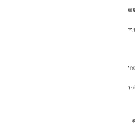
联
常
详
补