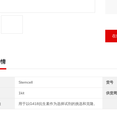
在
详情
Stemcell
货号
1kit
供货周
途
用于以G418抗生素作为选择试剂的挑选和克隆。