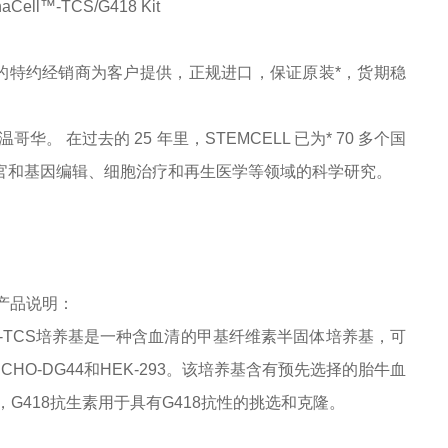
aCell™-TCS/G418 Kit
的特约经销商为客户提供，正规进口，保证原装*，货期稳
于温哥华。 在过去的 25 年里，STEMCELL 已为* 70 多个国
器官和基因编辑、细胞治疗和再生医学等领域的科学研究。
t，产品说明：
ll™-TCS培养基是一种含血清的甲基纤维素半固体培养基，可
CHO-DG44和HEK-293。该培养基含有预先选择的胎牛血
基时，G418抗生素用于具有G418抗性的挑选和克隆。