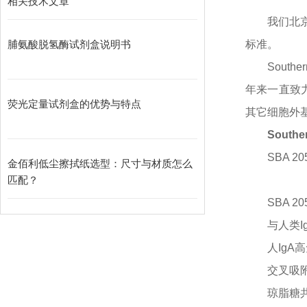
相关技术文章
我们北
脯氨酸脱氢酶试剂盒说明书
标准。
Sout
年来一直致
荧光定量试剂盒的优势与特点
其它细胞外
South
SBA 20
金佰利低尘擦拭纸选型：尺寸与材质怎么
匹配？
SBA 20
与人类
人
Ig
交叉吸
琼脂糖