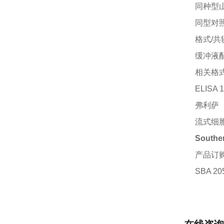
同种型
同型对
格式
/共
缓冲液
相关格
ELISA 1
弗利萨
流式细
South
产品订
SBA 20