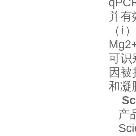
qP
并有
（i
Mg
可识
因被
和凝
S
产
Sc