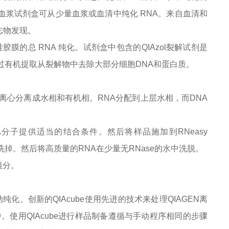
血清/血浆试剂盒可从少量血浆或血清中纯化 RNA。来自血清和
志物发现。
硅胶膜的总 RNA 纯化。试剂盒中包含的QIAzol裂解试剂是
通过有机提取从裂解物中去除大部分细胞DNA和蛋白质。
过离心分离成水相和有机相。RNA分配到上层水相，而DNA
A分子提供适当的结合条件。然后将样品施加到RNeasy
地洗掉。然后将高质量的RNA在少量无RNase的水中洗脱。
组分。
自动纯化。创新的QIAcube使用先进的技术来处理QIAGEN离
使用QIAcube进行样品制备遵循与手动程序相同的步骤