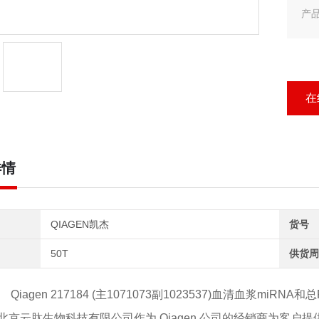
产品
产品
Qi
在
详情
QIAGEN凯杰
货号
50T
供货周
Qiagen 217184 (主1071073副1023537)血清血浆miRNA和总R
北京云肽生物科技有限公司作为
Qiagen
公司的经销商为客户提