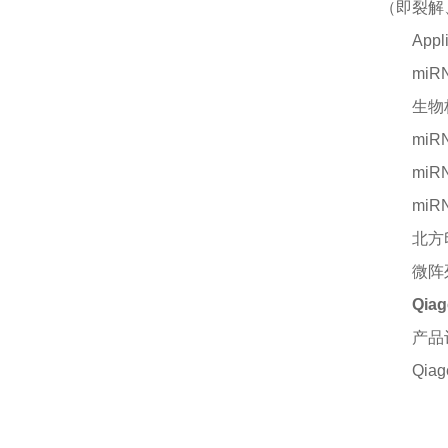
（即裂解
Appl
mi
生物
miR
miR
miR
北方
微阵
Qi
产品
Qia