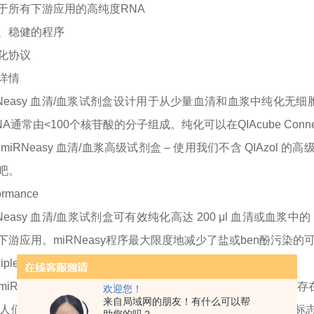
于所有下游应用的高纯度
RNA
、稳健的程序
化协议
详情
RNeasy 血清/血浆试剂盒设计用于从少量血清和血浆中纯化无细胞
A通常由<100个核苷酸的分子组成。纯化可以在QIAcube Conn
miRNeasy 血清/血浆高级试剂盒 – 使用我们不含 QIAzo
吧。
ormance
RNeasy 血清/血浆试剂盒可有效纯化高达 200 μl 血清或血浆中的
下游应用。miRNeasy程序最大限度地减少了盐或ben酚污染
iple
miRNA研究最令人兴奋的领域之一是评估血清或血浆样品中存在
欢迎您！
来自局域网的朋友！有什么可以帮
人们对这些miRNA水平变化作为各种疾病的非侵入性生物