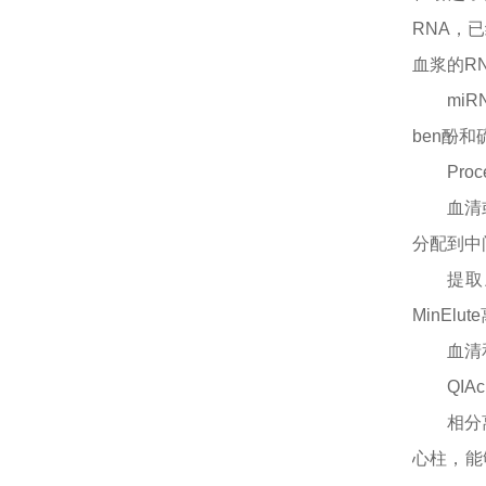
RNA，
血浆的R
mi
ben酚
Proc
血清
分配到中
提取
MinE
血清
QIA
相分
心柱，能