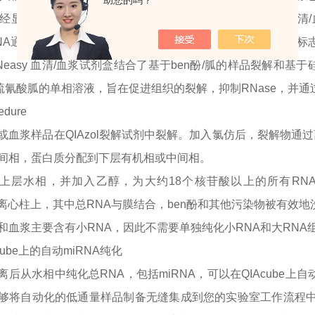
助您的吗？
已经显示出几种miRNA对某些癌症的du特表达。miRNeasy 
NA通常由<100个核苷酸的分子组成。纯化的RNA可用于生物标
RNeasy 血清/血浆试剂盒结合了基于ben酚/胍的样品裂解和基于
和硫氰酸胍的单相溶液，旨在促进组织的裂解，抑制RNase，并
edure
或血浆样品在
QIAzol裂解试剂中裂解。加入氯仿后，裂解物通
间相，蛋白质分配到下层有机相或中间相。
上层水相，并加入乙醇，为大约
18个核苷酸以上的所有RN
lute离心柱上，其中总RNA与膜结合，ben酚和其他污染物被有效
和血浆主要含有小
RNA，因此不需要单独纯化小RNA和大RNA
cube上的自动miRNA纯化
离后从水相中纯化总
RNA，包括miRNA，可以在QIAcube上
够将自动化的低通量样品制备无缝集成到您的实验室工作流程中。