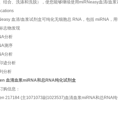
、结合、洗涤和洗脱），使您能够继续使用miRNeasy血清/血
ications
RNeasy 血清/血浆试剂盒可纯化无细胞总 RNA，包括 miRNA
标志物发现
NA分析
NA测序
NA分析
印迹分析
列分析
agen 血清血浆miRNA和总RNA纯化试剂盒
订购信息：
gen 217184 (主1071073副1023537)血清血浆miRNA和总RNA纯化