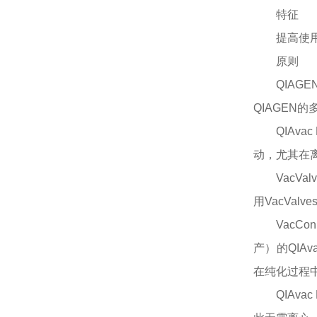
特征
提高使
原则
QIAG
QIAGE
QIAva
动，尤其在
VacV
用VacVal
VacCo
产）的QIAva
在纯化过程中
QIAv