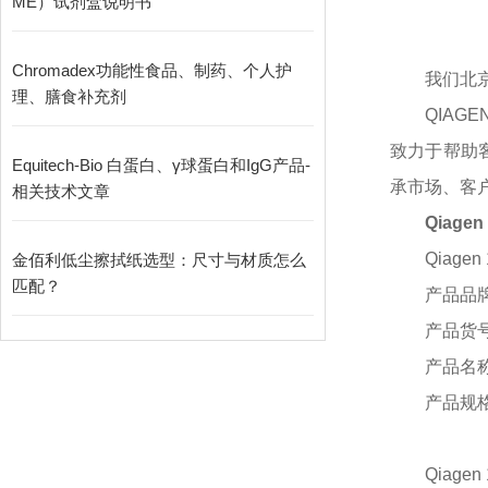
ME）试剂盒说明书
Chromadex功能性食品、制药、个人护
我们北
理、膳食补充剂
QIA
致力于帮助
Equitech-Bio 白蛋白、γ球蛋白和IgG产品-
承市场、客
相关技术文章
Qiage
Qiagen
金佰利低尘擦拭纸选型：尺寸与材质怎么
匹配？
产品品
产品货
产品名
产品规
Qiage