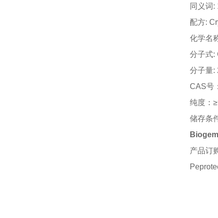
同义词
:
配方
: Cr
化学名
分子式
:
分子量
:
CAS号：
纯度：
储存条
Biogem
产品订
Peprote