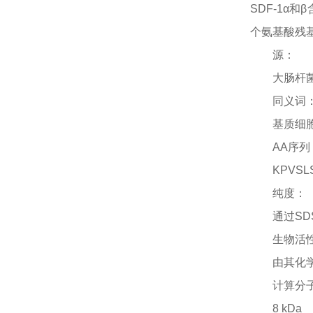
SDF-1α
个氨基酸残基
源：
大肠杆
同义词
基质细
AA序列
KPVSL
纯度：
通过
SD
生物活
由其化
计算分
8 kDa