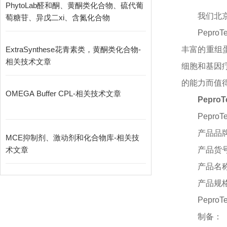
PhytoLab醛和酮、黄酮类化合物、硫代葡
我们北
萄糖苷、异戊二xi、含氮化合物
Pepr
ExtraSynthese花青素类，黄酮类化合物-
丰富的重组蛋
相关技术文章
细胞和基因疗
的能力而值得信赖
OMEGA Buffer CPL-相关技术文章
PeproT
PeproTe
产品品
MCE抑制剂、激动剂和化合物库-相关技
术文章
产品货
产品名
产品规
PeproTe
制备：