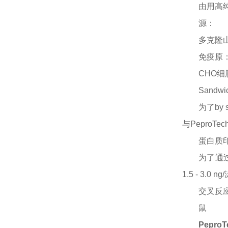
由用高
源：
多克隆
免疫原
CHO细
Sandwi
为了
by
与PeproTe
蛋白质
为了通
1.5 - 3
交叉反
鼠
PeproT