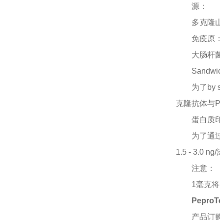
源：
多克隆
免疫原
大肠杆
Sandwi
为了
by
克隆抗体与Pe
蛋白质
为了通
1.5 - 3
注意：
1毫克将
PeproTe
产品订