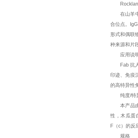
Rocklan
在山羊
合位点。Ig
形式和偶联
种来源和片
应用说
Fab 
印迹、免疫
的高特异性
纯度
/特
本产品
性，木瓜蛋
F（c）的反
规格