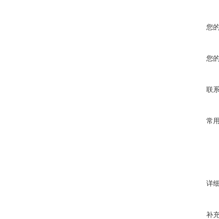
您
您
联
常
详
补