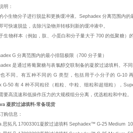
说明：
0 的小生物分子进行脱盐和更换缓冲液。Sephadex 分离范围内
即可快速脱盐，去除污染物并转移到新的缓冲液中。
于生物样本（例如，肽、小蛋白和分子量大于
700 的低聚糖
phadex G 分离范围内的最小排阻极限（700 分子量）
phadex 是通过将葡聚糖与表氯醇交联制备的凝胶过滤填料。不同
不同。有五种不同的 G 类型，包括用于小分子的 G-10 再到用于
dex G-50 有 4 种不同粒径（粗粒、中粒、细粒和超细粒），S
需要高流速和低操作压力的大规模组分分离，优选粗粒和中粒。
tiva 凝胶过滤填料-常备现货
订购信息：
iva 思拓凡 17003301凝胶过滤填料
Sephadex™ G-25 Medium
10