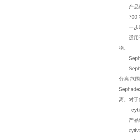
产品
70
一步
适用
物。
Se
Se
分离范围也
Sepha
离。对于
cy
产品
cyt