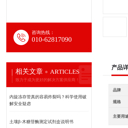
咨询热线：
010-62817090
产品
相关文章
ARTICLES
致力于成为更好的解决方案供应商！
品牌
内旋冻存管真的容易炸裂吗？科学使用破
规格
解安全疑虑
主要用
土壤β-木糖苷酶测定试剂盒说明书