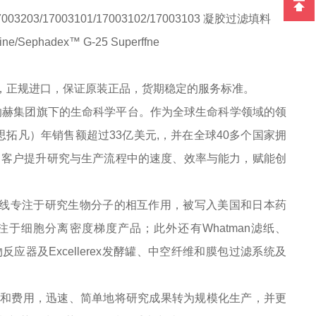
/17003203/17003101/17003102/17003103 凝胶过滤填料
ne/Sephadex™ G-25 Superffne
提供，正规进口，保证原装正品，货期稳定的服务标准。
于丹纳赫集团旗下的生命科学平台。作为全球生命科学领域的领
a（思拓凡）年销售额超过33亿美元,，并在全球40多个国家拥
面助力客户提升研究与生产流程中的速度、效率与能力，赋能创
e产品线专注于研究生物分子的相互作用，被写入美国和日本药
产品线专注于细胞分离密度梯度产品；此外还有Whatman滤纸、
e生物反应器及Excellerex发酵罐、中空纤维和膜包过滤系统及
时间和费用，迅速、简单地将研究成果转为规模化生产，并更