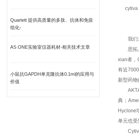
cytiv
Quartett 提供高质量的多肽、抗体和免疫
组化-
我们
AS ONE实验室仪器耗材-相关技术文章
思拓
xian
者，
有近70
小鼠抗GAPDH单克隆抗体0.1ml的应用与
新型药物
价值
AK
典；Ame
Hyclo
单元也受
Cy