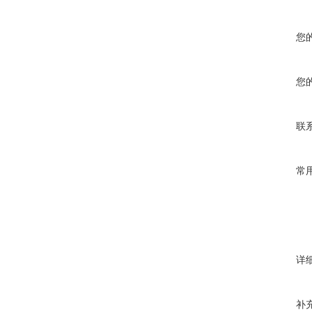
您
您
联
常
详
补