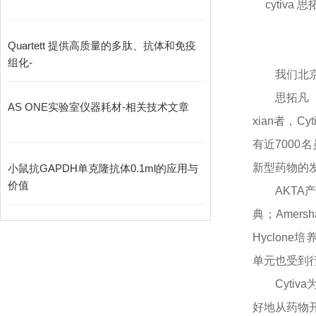
cytiva 
Quartett 提供高质量的多肽、抗体和免疫
组化-
我们北
思拓凡
AS ONE实验室仪器耗材-相关技术文章
xian者，
有近7000
新型药物的
小鼠抗GAPDH单克隆抗体0.1ml的应用与
价值
AKT
典；Amer
Hyclone
单元也受到
Cyt
好地从药物