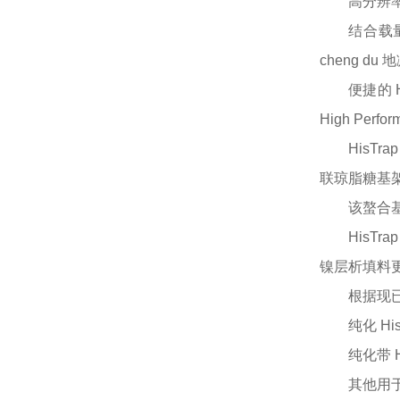
高分辨
结合载
cheng 
便捷的
High Pe
HisTr
联琼脂糖基
该螯合
HisT
镍层析填料
根据现
纯化
H
纯化带
其他用