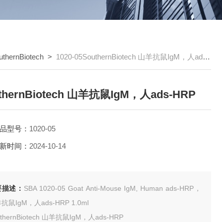
uthernBiotech
>
1020-05SouthernBiotech 山羊抗鼠IgM，人ads-HRP
thernBiotech 山羊抗鼠IgM，人ads-HRP
品型号：
1020-05
新时间：
2024-10-14
要描述：
SBA 1020-05 Goat Anti-Mouse IgM, Human ads-HRP，
山羊抗鼠IgM，人ads-HRP 1.0ml
uthernBiotech 山羊抗鼠IgM，人ads-HRP