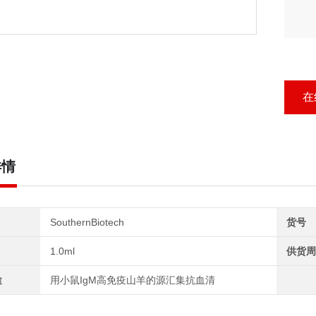
在
详情
SouthernBiotech
货号
1.0ml
供货周
途
用小鼠IgM高免疫山羊的源汇集抗血清