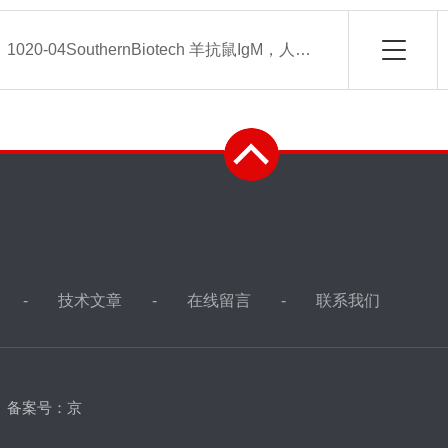
：
1020-04SouthernBiotech 羊抗鼠IgM，人ads-AP
技术文章
在线留言
联系我们
d
备案号：京