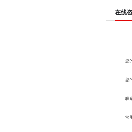
在线
您
您
联
常