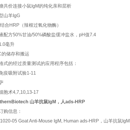
糖共价连接小鼠
IgM的纯化亲和层析
型山羊
IgG
/结合HRP（辣根过氧化物酶）
液配方
50%甘油/50%磷酸盐缓冲盐水，pH值7.4
1.0毫升
8°C的储存和搬运
格式的经过质量测试的应用程序包括：
免疫吸附试验
1-11
萨
细胞术
4,7,10,13-17
thernBiotech 山羊抗鼠IgM，人ads-HRP
订购信息：
 1020-05 Goat Anti-Mouse IgM, Human ads-HRP，山羊抗鼠Ig