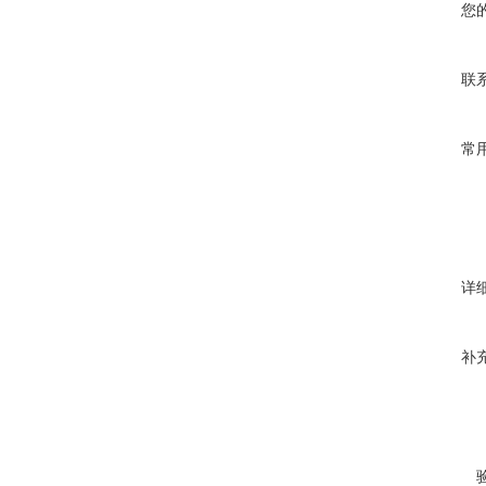
您
联
常
详
补