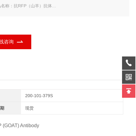
品名称：抗RFP（山羊）抗体
品规格：1片
ckland 抗RFP（山羊）抗体-常备现货
线咨询
200-101-379S
期
现货
P (GOAT) Antibody