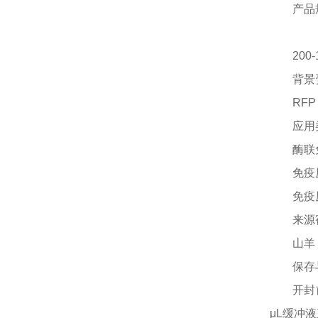
产品
200-
背景
RF
应用
酶联
免疫
免疫
来源
山羊
保存
开封
μL缓冲