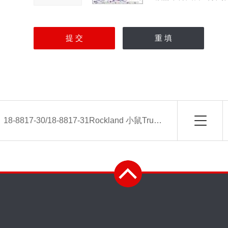
：
18-8817-30/18-8817-31Rockland 小鼠TrueBlot ULTRA 抗小鼠Ig-HRP