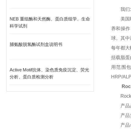
我们
NEB 重组酶和天然酶、蛋白质组学、生命
美国
科学试剂
养和操作
球。其中
脯氨酸脱氢酶试剂盒说明书
每年都大
括载脂蛋
用范围包
Active Motif抗体、染色质免疫沉淀、荧光
分析、蛋白质检测分析
HRP/
Ro
Rock
产品
产品
产品