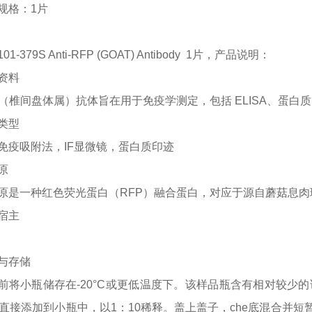
规格：
1片
101-379S Anti-RFP (GOAT) Antibody
1片，产品说明：
资料
P（椎间盘体属）抗体旨在用于免疫学测定，包括 ELISA、蛋白
类型
免疫吸附法，
IF显微镜，蛋白质印迹
原
原是一种红色荧光蛋白（
RFP）融合蛋白，对应于源自蘑菇息肉
宿主
与存储
前将小瓶储存在
-20°C或更低温度下。该样品瓶含有相对较少的
液直接添加到小瓶中，以1：10稀释。盖上盖子，che底
混合并短