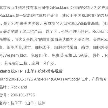
北京云肽生物科技有限公司作为
Rockland
公司的经销商为客户
Rockland是一家老牌抗体原产企业，其位于美国费城郊区的
，是近20年来美国少数几家成功的大型实验动物商业基地。
最著名的是全线二抗产品，以全面，价格合理为特色。Rockla
幅增长，而这又是以其*的重组蛋白表达能力为基础的。美国Roc
白、细胞周期/凋亡、细胞因子、细胞信号蛋白、酶类、细胞外基质、转
括Western blot、免疫组化、免疫荧光和ELISA等。另外
ALP、荧光标记二抗，应用十分广泛。
ckland 抗RFP（山羊）抗体-常备现货
land
200-101-379S Anti-RFP (GOAT) Antibody
1片
，
产品简介
品牌：
Rockland
货号：
200-101-379S
名称：
抗
RFP（山羊）抗体