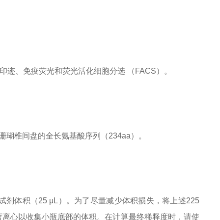
质印迹、免疫荧光和荧光活化细胞分选 （FACS）。
珊瑚椎间盘的全长氨基酸序列（234aa）。
试剂体积（25 μL）。为了尽量减少体积损失，将上述225
暂离心以收集小瓶底部的体积。在计算最终稀释度时，请使