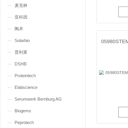
麦克林
亚科因
陶术
Solarbio
普利莱
DSHB
Proteintech
Elabscience
Serumwerk Bernburg AG
Biogems
Peprotech