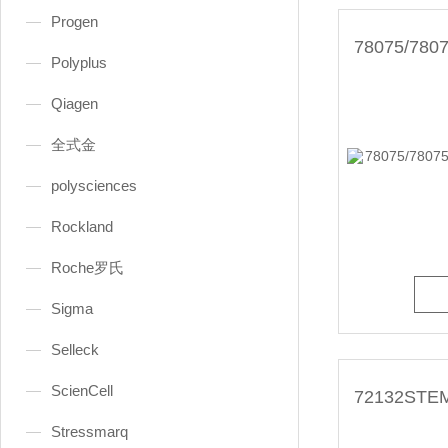
Progen
Polyplus
Qiagen
全式金
polysciences
Rockland
Roche罗氏
Sigma
Selleck
ScienCell
Stressmarq