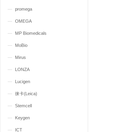
promega
OMEGA
MP Biomedicals
MoBio
Mirus
LONZA
Lucigen
徕卡(Leica)
Stemcell
Keygen
ICT