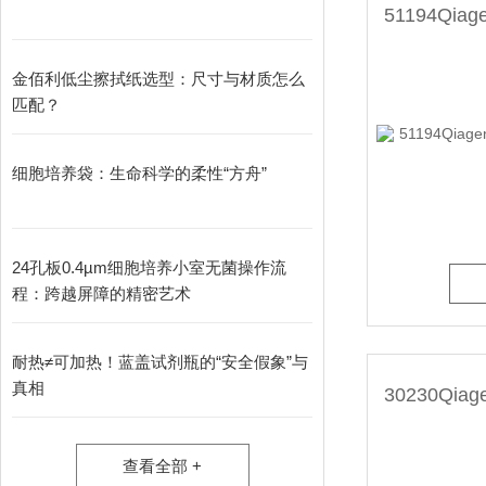
金佰利低尘擦拭纸选型：尺寸与材质怎么
匹配？
细胞培养袋：生命科学的柔性“方舟”
24孔板0.4µm细胞培养小室无菌操作流
程：跨越屏障的精密艺术
耐热≠可加热！蓝盖试剂瓶的“安全假象”与
真相
查看全部 +