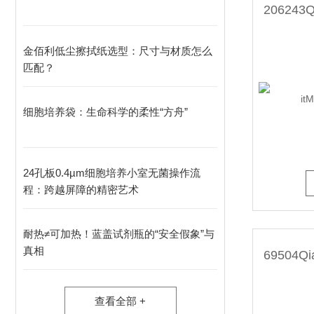
金佰利低尘擦拭纸选型：尺寸与材质怎么
匹配？
细胞培养袋：生命科学的柔性“方舟”
24孔板0.4µm细胞培养小室无菌操作流
程：跨越屏障的精密艺术
耐热≠可加热！蓝盖试剂瓶的“安全假象”与
真相
查看全部 +