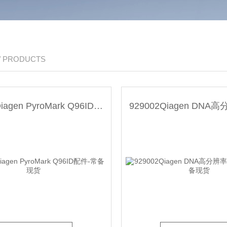
/ PRODUCTS
972804Qiagen PyroMark Q96ID配件-常备现货