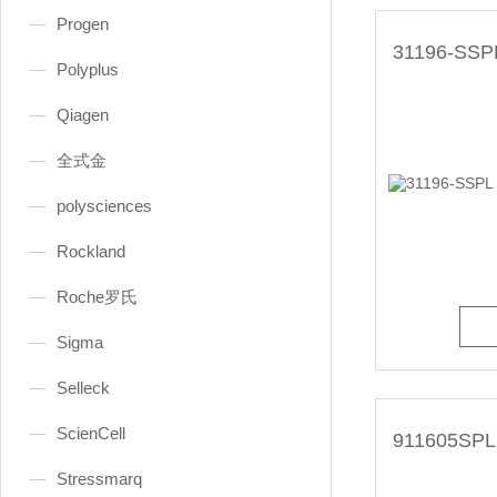
Progen
Polyplus
Qiagen
全式金
polysciences
Rockland
Roche罗氏
Sigma
Selleck
ScienCell
Stressmarq