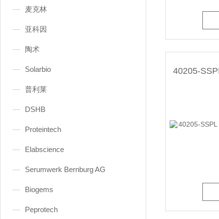
麦克林
亚科因
陶术
Solarbio
普利莱
DSHB
Proteintech
Elabscience
Serumwerk Bernburg AG
Biogems
Peprotech