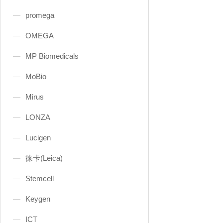
promega
OMEGA
MP Biomedicals
MoBio
Mirus
LONZA
Lucigen
徕卡(Leica)
Stemcell
Keygen
ICT