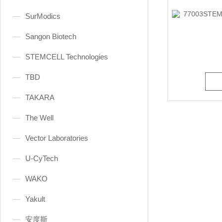
SurModics
Sangon Biotech
STEMCELL Technologies
TBD
TAKARA
The Well
Vector Laboratories
U-CyTech
WAKO
Yakult
安度斯