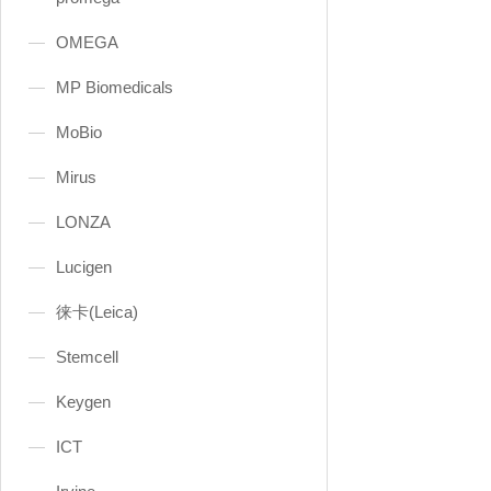
OMEGA
MP Biomedicals
MoBio
Mirus
LONZA
Lucigen
徕卡(Leica)
Stemcell
Keygen
ICT