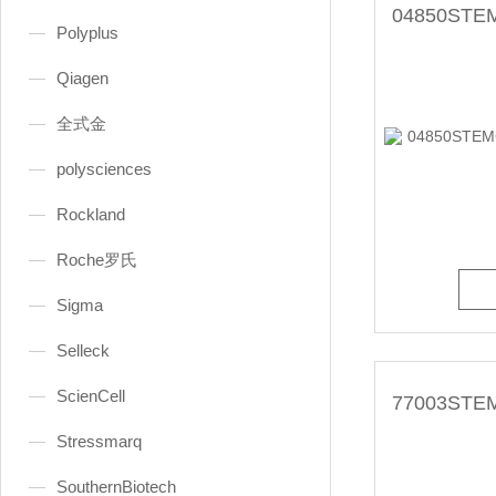
Polyplus
Qiagen
全式金
polysciences
Rockland
Roche罗氏
Sigma
Selleck
ScienCell
Stressmarq
SouthernBiotech