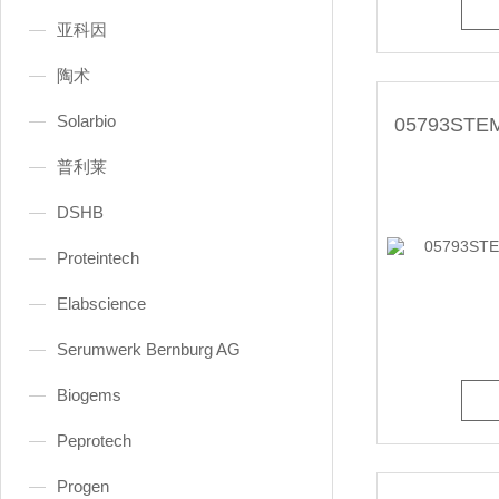
亚科因
陶术
Solarbio
普利莱
DSHB
Proteintech
Elabscience
Serumwerk Bernburg AG
Biogems
Peprotech
Progen