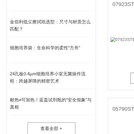
金佰利低尘擦拭纸选型：尺寸与材质怎么
匹配？
细胞培养袋：生命科学的柔性“方舟”
24孔板0.4µm细胞培养小室无菌操作流
程：跨越屏障的精密艺术
耐热≠可加热！蓝盖试剂瓶的“安全假象”与
真相
查看全部 +