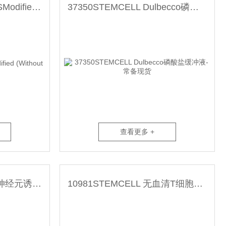
37250STEMCELL HBSSModified (Without Ca++ and Mg++)
37350STEMCELL Dulbecco磷酸盐缓冲液-常备现货
查看更多 +
08600STEMCELL 前脑神经元诱导分化试剂盒
10981STEMCELL 无血清T细胞扩增培养基-常备现货