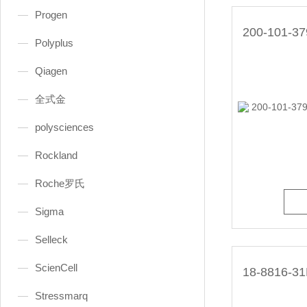
Progen
Polyplus
Qiagen
全式金
polysciences
Rockland
Roche罗氏
Sigma
Selleck
ScienCell
Stressmarq