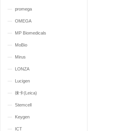
promega
OMEGA
MP Biomedicals
MoBio
Mirus
LONZA
Lucigen
徕卡(Leica)
Stemcell
Keygen
ICT