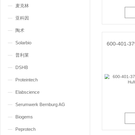
麦克林
亚科因
陶术
Solarbio
普利莱
DSHB
Proteintech
Elabscience
Serumwerk Bernburg AG
Biogems
Peprotech